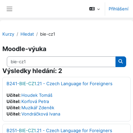
Přejít k hlavnímu obsahu
Přihlášení
Boční panel
Kurzy
Hledat
bie-cz1
Moodle-výuka
Vyhledat kurzy
Vyhle
Výsledky hledání: 2
B241-
BIE-CZ1
.21 - Czech Language for Foreigners
Učitel:
Houdek Tomáš
Učitel:
Korfová Petra
Učitel:
Muzikář Zdeněk
Učitel:
Vondráčková Ivana
B251-
BIE-CZ1
.21 - Czech Language for Foreigners