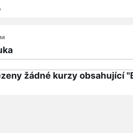
a
HMI
uka
ezeny žádné kurzy obsahující "