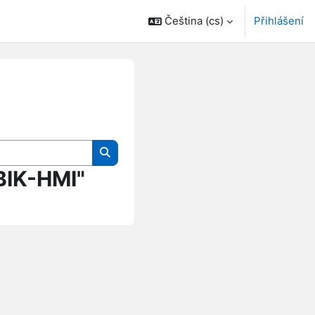
Čeština ‎(cs)‎
Přihlášení
Vyhledat kurzy
BIK-HMI"