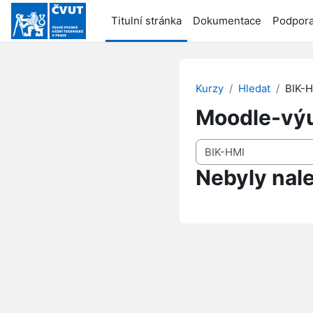
Přejít k hlavnímu obsahu
Titulní stránka
Dokumentace
Podpor
Kurzy
Hledat
BIK-
Moodle-vý
Vyhledat kurzy
Nebyly nal