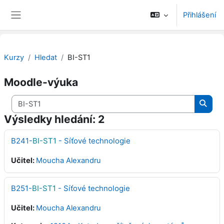
Přejít k hlavnímu obsahu
Přihlášení
Boční panel
Kurzy
Hledat
BI-ST1
Moodle-výuka
Vyhledat kurzy
Vyhle
Výsledky hledání: 2
B241-
BI-ST1
- Síťové technologie
Učitel:
Moucha Alexandru
B251-
BI-ST1
- Síťové technologie
Učitel:
Moucha Alexandru