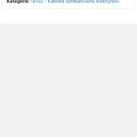
Kategorie:
18102 - Katedra softwarového inženýrství