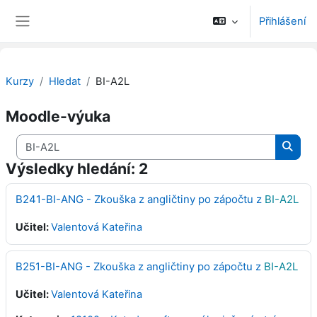
Přejít k hlavnímu obsahu
Přihlášení
Boční panel
Kurzy
Hledat
BI-A2L
Moodle-výuka
Vyhledat kurzy
Vyhle
Výsledky hledání: 2
B241-BI-ANG - Zkouška z angličtiny po zápočtu z
BI-A2L
Učitel:
Valentová Kateřina
B251-BI-ANG - Zkouška z angličtiny po zápočtu z
BI-A2L
Učitel:
Valentová Kateřina