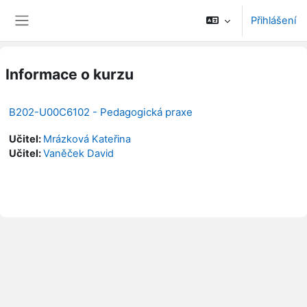
Přejít k hlavnímu obsahu
Přihlášení
Boční panel
Informace o kurzu
B202-U00C6102 - Pedagogická praxe
Učitel:
Mrázková Kateřina
Učitel:
Vaněček David