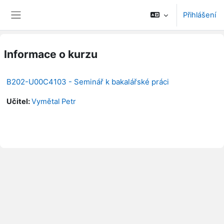
Přejít k hlavnímu obsahu
Přihlášení
Boční panel
Informace o kurzu
B202-U00C4103 - Seminář k bakalářské práci
Učitel:
Vymětal Petr