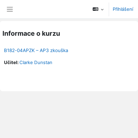
Přejít k hlavnímu obsahu
Přihlášení
Boční panel
Informace o kurzu
B182-04APZK – AP3 zkouška
Učitel:
Clarke Dunstan