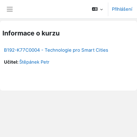
Přejít k hlavnímu obsahu
Přihlášení
Boční panel
Informace o kurzu
B192-K77C0004 - Technologie pro Smart Cities
Učitel:
Štěpánek Petr