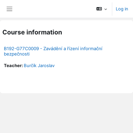
Skip to main content
Log in
Side panel
Course information
B192-G77C0009 - Zavádění a řízení informační
bezpečnosti
Teacher:
Burčík Jaroslav