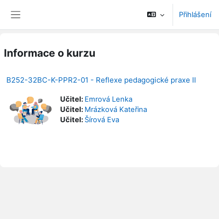
Přejít k hlavnímu obsahu
Přihlášení
Boční panel
Informace o kurzu
B252-32BC-K-PPR2-01 - Reflexe pedagogické praxe II
Učitel:
Emrová Lenka
Učitel:
Mrázková Kateřina
Učitel:
Šírová Eva