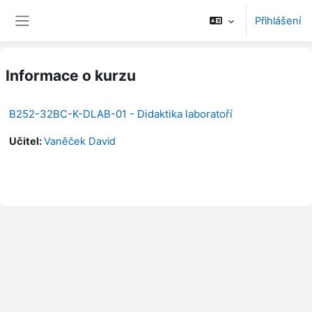
Přejít k hlavnímu obsahu
Přihlášení
Boční panel
Informace o kurzu
B252-32BC-K-DLAB-01 - Didaktika laboratoří
Učitel:
Vaněček David