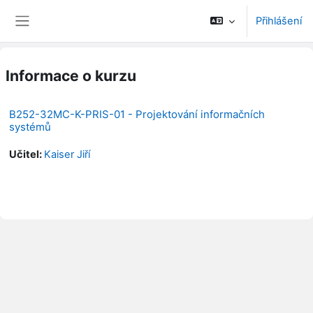
Přejít k hlavnímu obsahu
Přihlášení
Boční panel
Informace o kurzu
B252-32MC-K-PRIS-01 - Projektování informačních
systémů
Učitel:
Kaiser Jiří