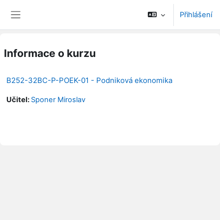
Přejít k hlavnímu obsahu
Přihlášení
Boční panel
Informace o kurzu
B252-32BC-P-POEK-01 - Podniková ekonomika
Učitel:
Sponer Miroslav