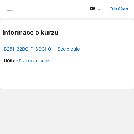
Přejít k hlavnímu obsahu
Přihlášení
Boční panel
Informace o kurzu
B251-32BC-P-SOCI-01 - Sociologie
Učitel:
Plzáková Lucie