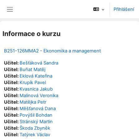
Přejít k hlavnímu obsahu
Přihlášení
Boční panel
Informace o kurzu
B251-126MMA2 - Ekonomika a management
Učitel:
Bešťáková Sandra
Učitel:
Buňat Matěj
Učitel:
Eklová Kateřina
Učitel:
Krupík Pavel
Učitel:
Kvasnica Jakub
Učitel:
Malinová Veronika
Učitel:
Matějka Petr
Učitel:
Měšťanová Dana
Učitel:
Povýšil Bohdan
Učitel:
Stránský Martin
Učitel:
Škoda Zbyněk
Učitel:
Tatýrek Václav