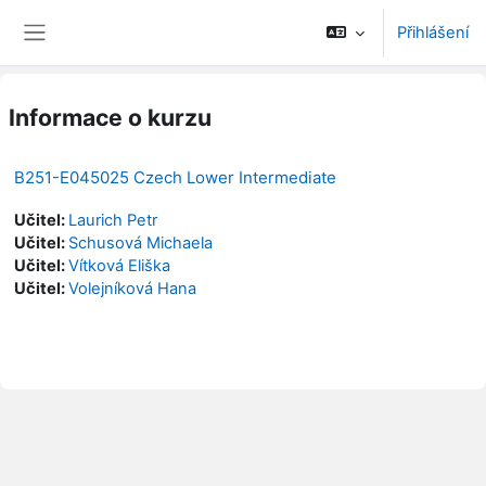
Přejít k hlavnímu obsahu
Přihlášení
Boční panel
Informace o kurzu
B251-E045025 Czech Lower Intermediate
Učitel:
Laurich Petr
Učitel:
Schusová Michaela
Učitel:
Vítková Eliška
Učitel:
Volejníková Hana