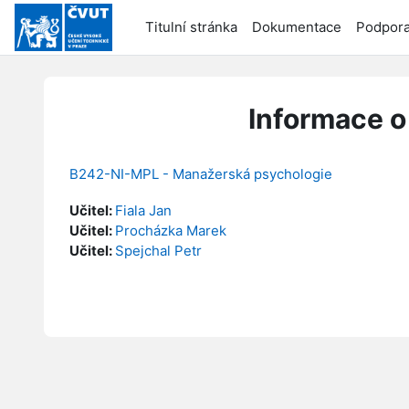
Přejít k hlavnímu obsahu
Titulní stránka
Dokumentace
Podpor
Informace o
B242-NI-MPL - Manažerská psychologie
Učitel:
Fiala Jan
Učitel:
Procházka Marek
Učitel:
Spejchal Petr