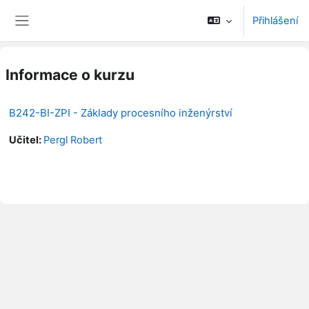
Přejít k hlavnímu obsahu
Přihlášení
Boční panel
Informace o kurzu
B242-BI-ZPI - Základy procesního inženýrství
Učitel:
Pergl Robert