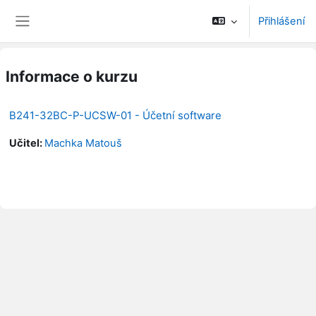
Přejít k hlavnímu obsahu
Přihlášení
Boční panel
Informace o kurzu
B241-32BC-P-UCSW-01 - Účetní software
Učitel:
Machka Matouš