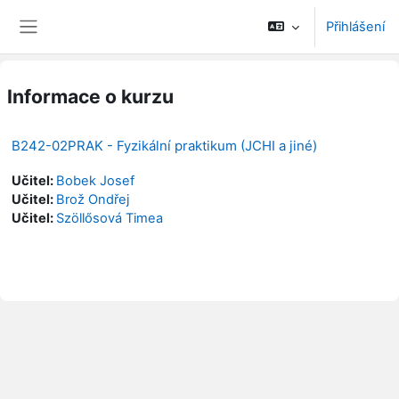
Přejít k hlavnímu obsahu
Přihlášení
Boční panel
Informace o kurzu
B242-02PRAK - Fyzikální praktikum (JCHI a jiné)
Učitel:
Bobek Josef
Učitel:
Brož Ondřej
Učitel:
Szöllősová Timea