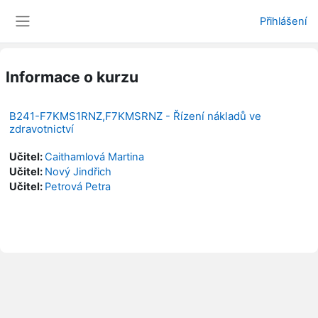
Přejít k hlavnímu obsahu
Přihlášení
Boční panel
Informace o kurzu
B241-F7KMS1RNZ,F7KMSRNZ - Řízení nákladů ve
zdravotnictví
Učitel:
Caithamlová Martina
Učitel:
Nový Jindřich
Učitel:
Petrová Petra