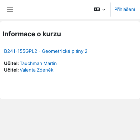
Přejít k hlavnímu obsahu
Přihlášení
Boční panel
Informace o kurzu
B241-155GPL2 - Geometrické plány 2
Učitel:
Tauchman Martin
Učitel:
Valenta Zdeněk