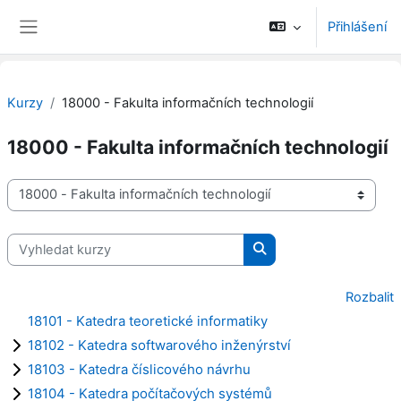
Přejít k hlavnímu obsahu
Přihlášení
Boční panel
Kurzy
18000 - Fakulta informačních technologií
18000 - Fakulta informačních technologií
Kategorie kurzů
Vyhledat kurzy
Vyhledat kurzy
Rozbalit
18101 - Katedra teoretické informatiky
18102 - Katedra softwarového inženýrství
18103 - Katedra číslicového návrhu
18104 - Katedra počítačových systémů