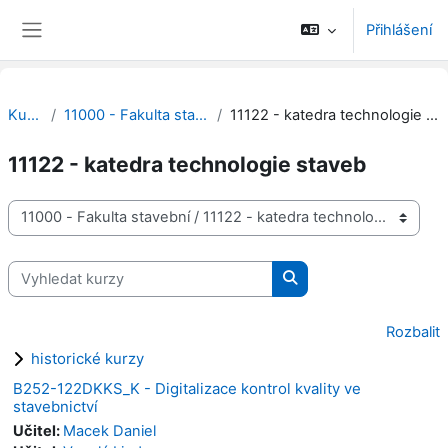
Přejít k hlavnímu obsahu
Přihlášení
Boční panel
Kurzy
11000 - Fakulta stavební
11122 - katedra technologie staveb
11122 - katedra technologie staveb
Kategorie kurzů
Vyhledat kurzy
Vyhledat kurzy
Rozbalit
historické kurzy
B252-122DKKS_K - Digitalizace kontrol kvality ve
stavebnictví
Učitel:
Macek Daniel