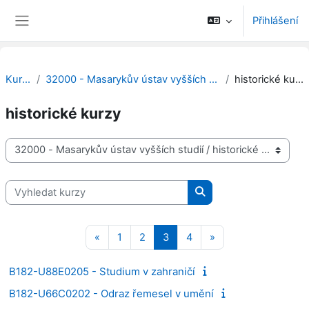
Přejít k hlavnímu obsahu
Přihlášení
Boční panel
Kurzy
32000 - Masarykův ústav vyšších studií
historické kurzy
historické kurzy
Kategorie kurzů
Vyhledat kurzy
Vyhledat kurzy
Předchozí stránka
Stránka 1
Stránka 2
Stránka 3
Stránka 4
Další stránka
«
1
2
3
4
»
B182-U88E0205 - Studium v zahraničí
B182-U66C0202 - Odraz řemesel v umění