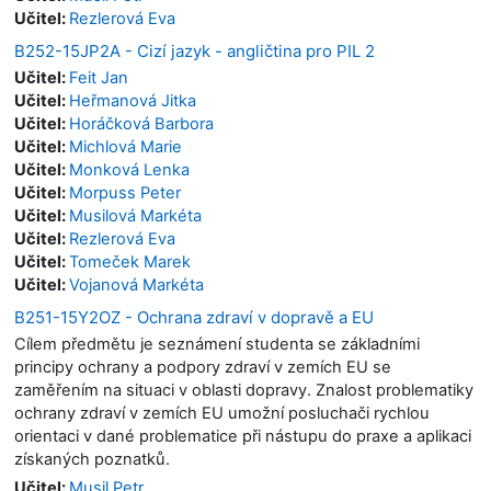
Učitel:
Rezlerová Eva
B252-15JP2A - Cizí jazyk - angličtina pro PIL 2
Učitel:
Feit Jan
Učitel:
Heřmanová Jitka
Učitel:
Horáčková Barbora
Učitel:
Michlová Marie
Učitel:
Monková Lenka
Učitel:
Morpuss Peter
Učitel:
Musilová Markéta
Učitel:
Rezlerová Eva
Učitel:
Tomeček Marek
Učitel:
Vojanová Markéta
B251-15Y2OZ - Ochrana zdraví v dopravě a EU
Cílem předmětu je seznámení studenta se základními
principy ochrany a podpory zdraví v zemích EU se
zaměřením na situaci v oblasti dopravy. Znalost problematiky
ochrany zdraví v zemích EU umožní posluchači rychlou
orientaci v dané problematice při nástupu do praxe a aplikaci
získaných poznatků.
Učitel:
Musil Petr