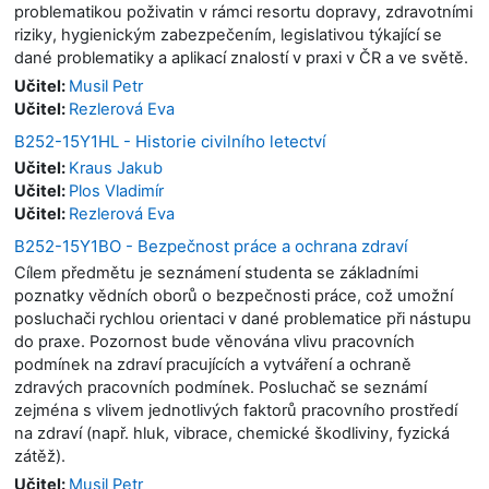
problematikou poživatin v rámci resortu dopravy, zdravotními
riziky, hygienickým zabezpečením, legislativou týkající se
dané problematiky a aplikací znalostí v praxi v ČR a ve světě.
Učitel:
Musil Petr
Učitel:
Rezlerová Eva
B252-15Y1HL - Historie civilního letectví
Učitel:
Kraus Jakub
Učitel:
Plos Vladimír
Učitel:
Rezlerová Eva
B252-15Y1BO - Bezpečnost práce a ochrana zdraví
Cílem předmětu je seznámení studenta se základními
poznatky vědních oborů o bezpečnosti práce, což umožní
posluchači rychlou orientaci v dané problematice při nástupu
do praxe. Pozornost bude věnována vlivu pracovních
podmínek na zdraví pracujících a vytváření a ochraně
zdravých pracovních podmínek. Posluchač se seznámí
zejména s vlivem jednotlivých faktorů pracovního prostředí
na zdraví (např. hluk, vibrace, chemické škodliviny, fyzická
zátěž).
Učitel:
Musil Petr