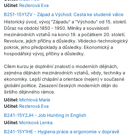
Učitel:
Rezlerová Eva
B251-15Y1ZV - Západ a Východ: Cesta ke studené válce
Historický úvod, vývoj "Západu" a "Východu" od 15. století.
Důraz na období 1850 - 1950. Milníky a souvislosti
mezinárodních vztahů na konci 19. a počátkem 20. století.
Revoluce, jejich příčiny a důsledky. Vědecko-technologický
pokrok, jeho předpoklady a důsledky. Ekonomický a
hospodářský vývoj, příčiny a důsledky.
Cílem kurzu je doplnění znalostí o moderních dějinách,
zejména dějinách mezinárodních vztahů, vědy, techniky a
ekonomiky. Lepší chápání a orientace (nejen) v současné
globální politice. Zasazení českých moderních dějin do
širšího dějinného rámce.
Učitel:
Michlová Marie
Učitel:
Rezlerová Eva
B241-15Y2JH - Job Hunting in English
Učitel:
Monková Lenka
B241-15Y1HE - Hygiena práce a ergonomie v dopravě