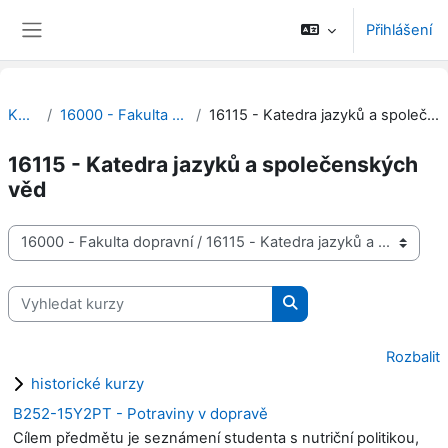
Přejít k hlavnímu obsahu
Přihlášení
Boční panel
Kurzy
16000 - Fakulta dopravní
16115 - Katedra jazyků a společenských věd
16115 - Katedra jazyků a společenských
věd
Kategorie kurzů
Vyhledat kurzy
Vyhledat kurzy
Rozbalit
historické kurzy
B252-15Y2PT - Potraviny v dopravě
Cílem předmětu je seznámení studenta s nutriční politikou,