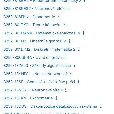
B252-818RM2 - Repetitorium matematiky 2
B252-818NES2 - Neuronové sítě 2
B252-818EKN - Ekonometrie
B252-801TKO - Teorie kódování
B252-801MAN4 - Matematická analýza B 4
B252-801LI2 - Lineární algebra B 2
B252-801DIM2 - Diskrétní matematika 2
B252-800UPRA - Úvod do práva
B252-18ZALG - Základy algoritmizace
B252-18YNES1 - Neural Networks 1
B252-18SE - Seminář k závěrečné práci
B252-18NES1 - Neuronové sítě 1
B252-18EKN - Ekonometrie
B252-18DDS - Dekompozice databázových systémů