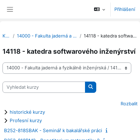
Přejít k hlavnímu obsahu
Přihlášení
Boční panel
Kurzy
14000 - Fakulta jaderná a fyzikálně inženýrská
14118 - katedra softwarového inženýrství
14118 - katedra softwarového inženýrství
Kategorie kurzů
Vyhledat kurzy
Vyhledat kurzy
Rozbalit
historické kurzy
Profesní kurzy
B252-818SBAK - Seminář k bakalářské práci