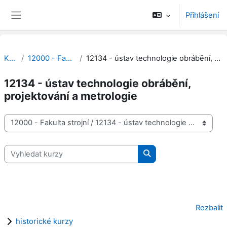
Přejít k hlavnímu obsahu
Přihlášení
Boční panel
Kurzy
12000 - Fakulta strojní
12134 - ústav technologie obrábění, projektování a metrologie
12134 - ústav technologie obrábění,
projektování a metrologie
Kategorie kurzů
Vyhledat kurzy
Vyhledat kurzy
Rozbalit
historické kurzy