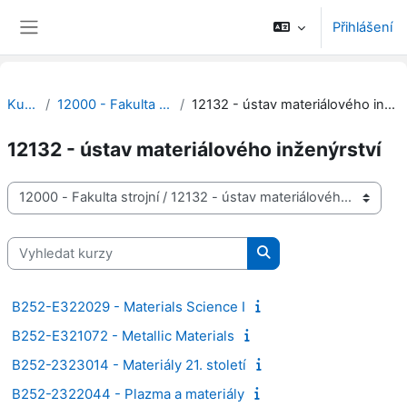
Přejít k hlavnímu obsahu
Přihlášení
Boční panel
Kurzy
12000 - Fakulta strojní
12132 - ústav materiálového inženýrství
12132 - ústav materiálového inženýrství
Kategorie kurzů
Vyhledat kurzy
Vyhledat kurzy
B252-E322029 - Materials Science I
B252-E321072 - Metallic Materials
B252-2323014 - Materiály 21. století
B252-2322044 - Plazma a materiály