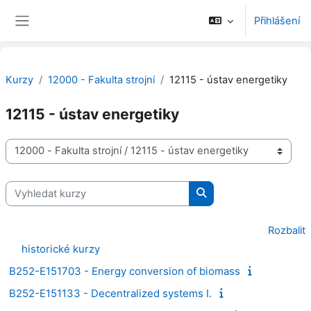
Přejít k hlavnímu obsahu
Přihlášení
Boční panel
Kurzy
12000 - Fakulta strojní
12115 - ústav energetiky
12115 - ústav energetiky
Kategorie kurzů
Vyhledat kurzy
Vyhledat kurzy
Rozbalit
historické kurzy
B252-E151703 - Energy conversion of biomass
B252-E151133 - Decentralized systems I.