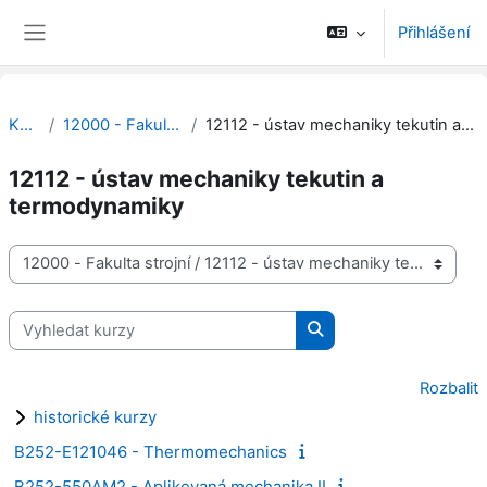
Přejít k hlavnímu obsahu
Přihlášení
Boční panel
Kurzy
12000 - Fakulta strojní
12112 - ústav mechaniky tekutin a termodynamiky
12112 - ústav mechaniky tekutin a
termodynamiky
Kategorie kurzů
Vyhledat kurzy
Vyhledat kurzy
Rozbalit
historické kurzy
B252-E121046 - Thermomechanics
B252-550AM2 - Aplikovaná mechanika II