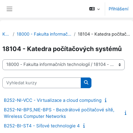
Přejít k hlavnímu obsahu
Přihlášení
Boční panel
Kurzy
18000 - Fakulta informačních technologií
18104 - Katedra počítačových systémů
18104 - Katedra počítačových systémů
Kategorie kurzů
Vyhledat kurzy
Vyhledat kurzy
B252-NI-VCC - Virtualizace a cloud computing
B252-NI-BPS,NIE-BPS - Bezdrátové počítačové sítě,
Wireless Computer Networks
B252-BI-ST4 - Síťové technologie 4