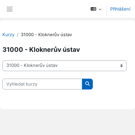
Přejít k hlavnímu obsahu
Přihlášení
Boční panel
Kurzy
31000 - Kloknerův ústav
31000 - Kloknerův ústav
Kategorie kurzů
Vyhledat kurzy
Vyhledat kurzy